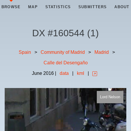
BROWSE
MAP
STATISTICS
SUBMITTERS
ABOUT
DX #
160544
(
1
)
Spain
>
Community of Madrid
>
Madrid
>
Calle del Desengaño
June
2016
|
data
|
kml
|
Lord Nelson