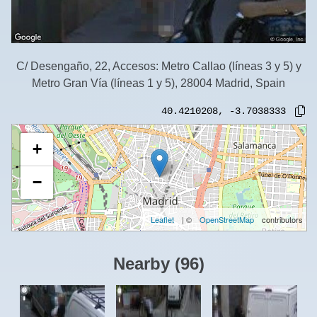
C/ Desengaño, 22, Accesos: Metro Callao (líneas 3 y 5) y
Metro Gran Vía (líneas 1 y 5), 28004 Madrid, Spain
40.4210208
,
-3.7038333
+
−
Leaflet
| ©
OpenStreetMap
contributors
Nearby
(
96
)