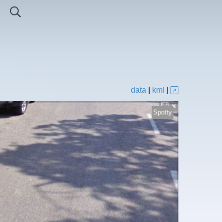
data
|
kml
|
Spotty