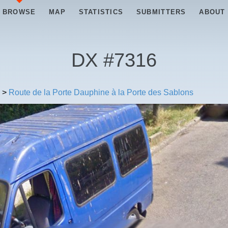
BROWSE
MAP
STATISTICS
SUBMITTERS
ABOUT
DX #
7316
>
Route de la Porte Dauphine à la Porte des Sablons