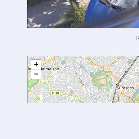
R
+
−