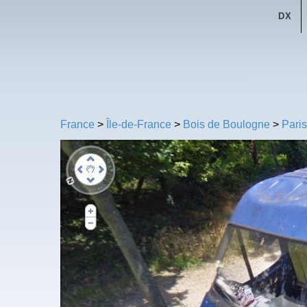
DX
France
>
Île-de-France
>
Bois de Boulogne
>
Paris