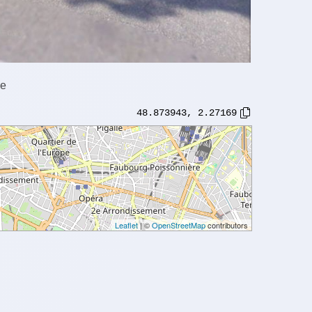
ce
48.873943
,
2.27169
Leaflet
| ©
OpenStreetMap
contributors