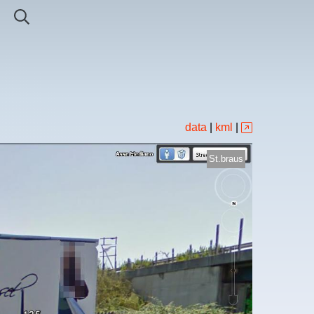
data
|
kml
|
St.braus