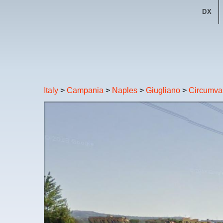
DX
Italy
>
Campania
>
Naples
>
Giugliano
>
Circumval