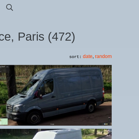
ce, Paris
(
472
)
date
,
random
sort: