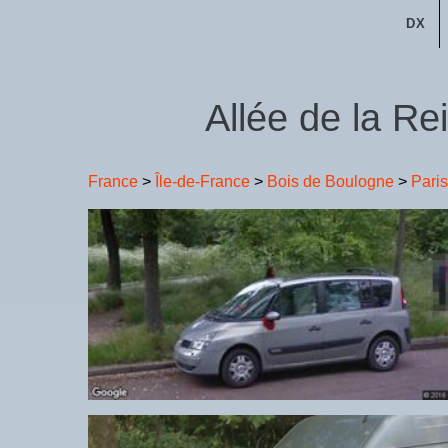
DX
Allée de la Re
France
>
Île-de-France
>
Bois de Boulogne
>
Paris