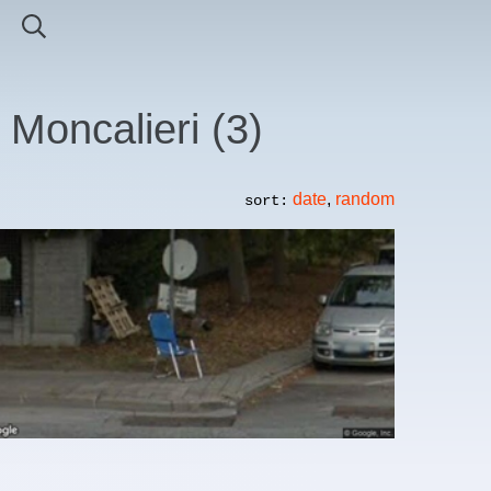
 Moncalieri
(
3
)
date
,
random
sort: