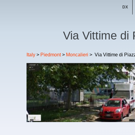
DX
Via Vittime di
Italy
>
Piedmont
>
Moncalieri
>
Via Vittime di Pia