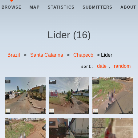
BROWSE
MAP
STATISTICS
SUBMITTERS
ABOUT
Líder
(
16
)
Brazil
>
Santa Catarina
>
Chapecó
> Líder
date
,
random
sort: