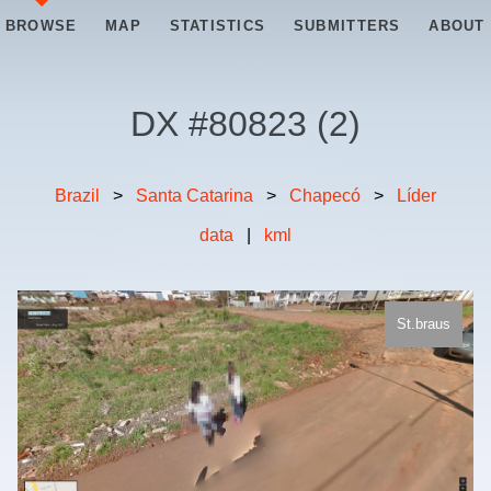
BROWSE
MAP
STATISTICS
SUBMITTERS
ABOUT
DX #
80823
(
2
)
Brazil
>
Santa Catarina
>
Chapecó
>
Líder
data
|
kml
St.braus